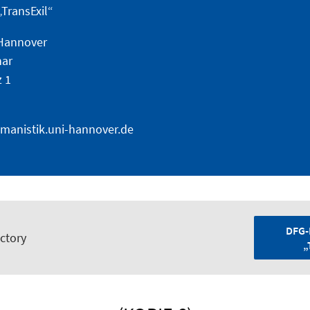
TransExil“
 Hannover
nar
z 1
omanistik.uni-hannover.de
DFG-
ectory
„