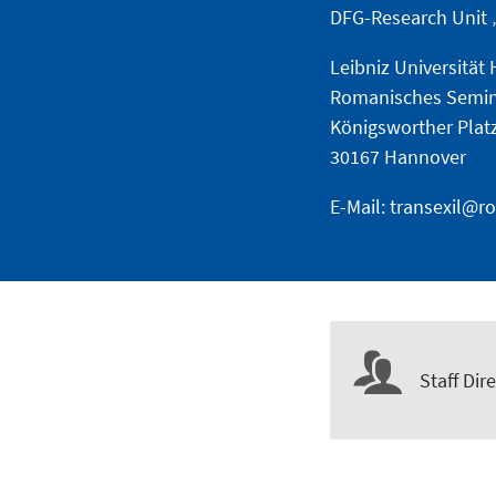
DFG-Research Unit „
Leibniz Universität
Romanisches Semi
Königsworther Plat
30167 Hannover
E-Mail:
transexil@r
Staff Dir