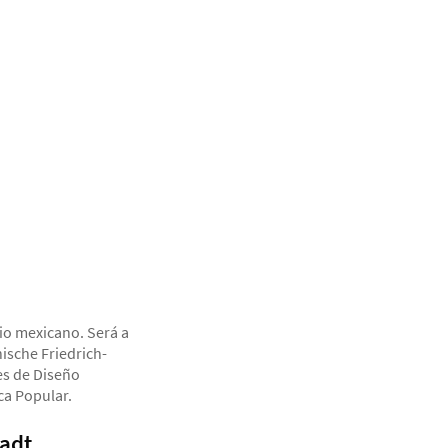
io mexicano. Será a
ische Friedrich-
es de Diseño
ca Popular.
adt,