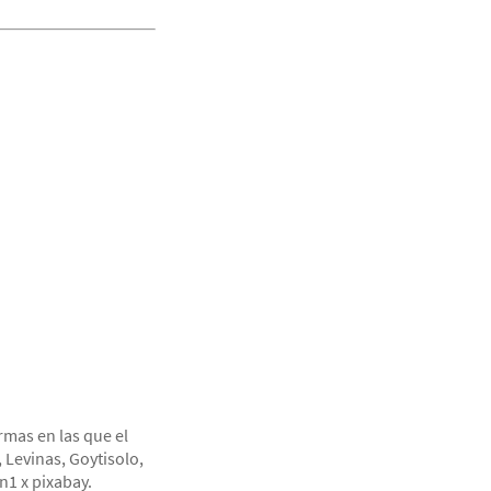
rmas en las que el
, Levinas, Goytisolo,
n1 x pixabay.