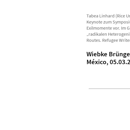
Tabea Linhard (Rice Uni
Keynote zum Symposium
Exilmomente vor. Im G
„radikalen Heterogeni
Routes. Refugee Writers
Wiebke Brünger
México, 05.03.