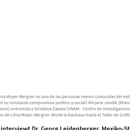
Léna Meyer-Bergner es una de las personas menos conocidas del exil
de su constante compromiso político y social? Mirjana Jandik (Rhein
onn) entrevista a Viridiana Zavala (UNAM - Centro de Investigacion
aso de Léna Meyer-Bergner desde la bauhaus hasta el Taller de Gráfi
 interviewt Dr. Georg Leidenberger. Mexiko-St