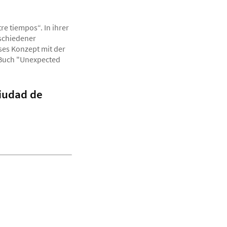
re tiempos“. In ihrer
rschiedener
ses Konzept mit der
 Buch "Unexpected
Ciudad de