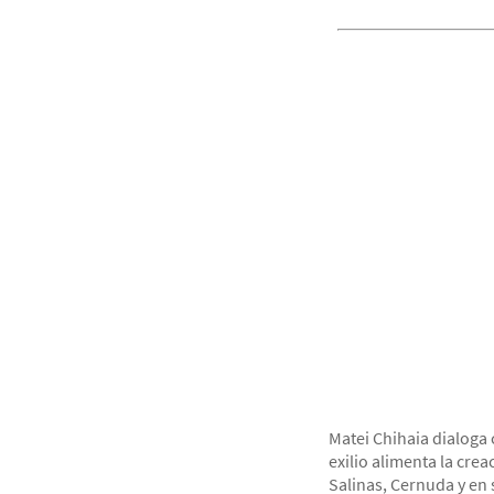
Matei Chihaia dialoga 
exilio alimenta la crea
Salinas, Cernuda y en 